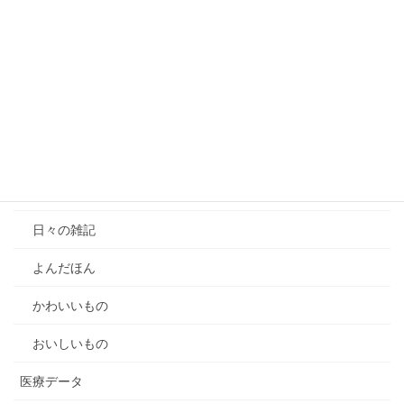
【動画公開】オプトアウト規制の個人情報保護法2026年改
正｜提供先確認義務・オプトアウト禁止情報・これまでの規
制の変遷Part2
【動画公開】個人情報保護法のオプトアウト制度（本人同意
のない個人データの第三者提供）Part1
カテゴリー
雑記
日々の雑記
よんだほん
かわいいもの
おいしいもの
医療データ