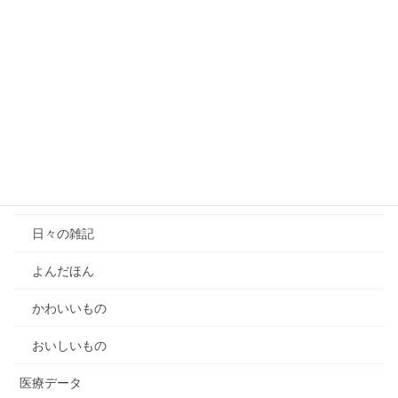
【動画公開】顔特徴量データ（顔認証・顔認識）の識別子リ
スクと個人情報保護法2026年改正での規制強化の理由
【動画公開】個人情報保護法69条目的外提供と第三者提供
の違い｜自治体・独立行政法人等・行政機関向け
「個人情報をめぐる同意」資料UPほか
カテゴリー
雑記
日々の雑記
よんだほん
かわいいもの
おいしいもの
医療データ