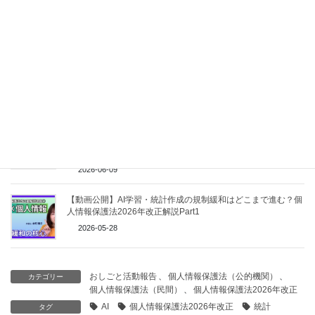
【動画公開】個人情報保護法2026改正における学術研究機関
等の定義見直し
2026-06-18
【動画公開】個人情報保護法2026年改正｜同意困難な場面で
のデータ利用と「相当理由」要件の整理
2026-06-11
【動画公開】名前が漏れてなくても漏えい？漏えい対応はどこ
まで緩和されるのか？ 漏えい元基準・容易照合性から読む個
人情報保護法2026年改正
2026-06-09
【動画公開】AI学習・統計作成の規制緩和はどこまで進む？個
人情報保護法2026年改正解説Part1
2026-05-28
おしごと活動報告
、
個人情報保護法（公的機関）
、
カテゴリー
個人情報保護法（民間）
、
個人情報保護法2026年改正
AI
個人情報保護法2026年改正
統計
タグ