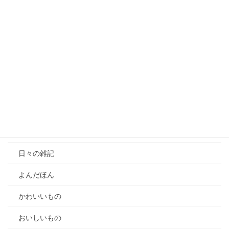
【動画公開】個人情報保護法のオプトアウト制度（本人同意
のない個人データの第三者提供）Part1
【動画公開】AI学習・統計作成の規制緩和はどこまで進む？
個人情報保護法2026年改正解説Part1
【動画公開】名前が漏れてなくても漏えい？漏えい対応はど
こまで緩和されるのか？ 漏えい元基準・容易照合性から読
む個人情報保護法2026年改正
カテゴリー
雑記
日々の雑記
よんだほん
かわいいもの
おいしいもの