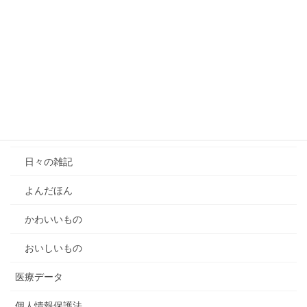
【動画公開】オプトアウト規制の個人情報保護法2026年改
正｜提供先確認義務・オプトアウト禁止情報・これまでの規
制の変遷Part2
マイナンバー最高裁判決
カテゴリー
雑記
日々の雑記
よんだほん
かわいいもの
おいしいもの
医療データ
個人情報保護法