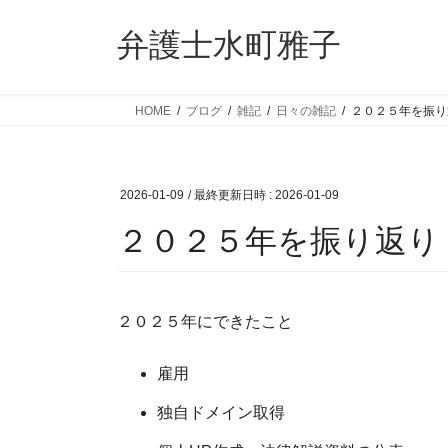
コ
ナ
ン
ビ
弁護士水町雅子
テ
ゲ
ン
ー
ツ
シ
HOME
ブログ
雑記
日々の雑記
２０２５年を振り
へ
ョ
ス
ン
キ
に
2026-01-09
/ 最終更新日時 :
2026-01-09
ッ
移
プ
動
２０２５年を振り返り
２０２５年にできたこと
雇用
独自ドメイン取得