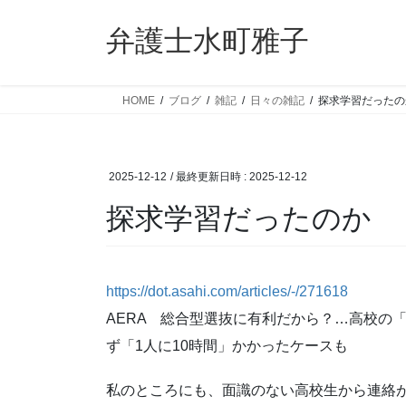
コ
ナ
ン
ビ
弁護士水町雅子
テ
ゲ
ン
ー
ツ
シ
HOME
ブログ
雑記
日々の雑記
探求学習だったの
へ
ョ
ス
ン
キ
に
2025-12-12
/ 最終更新日時 :
2025-12-12
ッ
移
プ
動
探求学習だったのか
https://dot.asahi.com/articles/-/271618
AERA 総合型選抜に有利だから？…高校の
ず「1人に10時間」かかったケースも
私のところにも、面識のない高校生から連絡