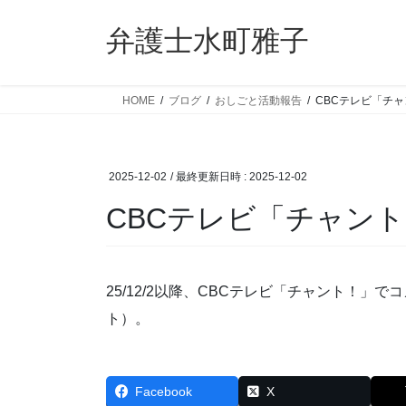
コ
ナ
ン
ビ
弁護士水町雅子
テ
ゲ
ン
ー
ツ
シ
HOME
ブログ
おしごと活動報告
CBCテレビ「チ
へ
ョ
ス
ン
キ
に
2025-12-02
/ 最終更新日時 :
2025-12-02
ッ
移
プ
動
CBCテレビ「チャン
25/12/2以降、CBCテレビ「チャント！」でコ
ト）。
Facebook
X