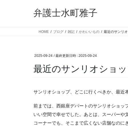
コ
ナ
ン
ビ
弁護士水町雅子
テ
ゲ
ン
ー
ツ
シ
HOME
ブログ
雑記
かわいいもの
最近のサンリオ
へ
ョ
ス
ン
キ
に
2025-09-24
/ 最終更新日時 :
2025-09-24
ッ
移
プ
動
最近のサンリオショッ
サンリオショップ、どこに行くべきか、最近
前までは、西銀座デパートのサンリオショッ
いい空間で幸せでした。あとは、スーパーや
コーナーでも、そこまで広くない店舗なのに