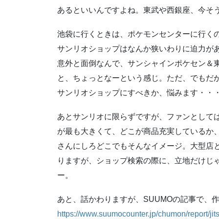
あるといいんですよね。東武や西銀座、今そ
池袋に行くときは、ポケモンセンターに行く
サンリオショップはなんか狭いわりに迫力が
意外と面倒なんで、サンシャインポケセン＆
と、ちょっとなーという感じ。ただ、でもだ
サンリオショップにすべきか、悩みます・・
あとサンリオに限らずですが、ファンとして
が最も大きくて、どこが商品充実しているか
さんにしろどこでもそんなイメージ。大型店
りますが、ショップ検索の際に、立地だけじ
ー。
あと、話かわりますが、SUUMOの記事で、
https://www.suumocounter.jp/chumon/report/jit