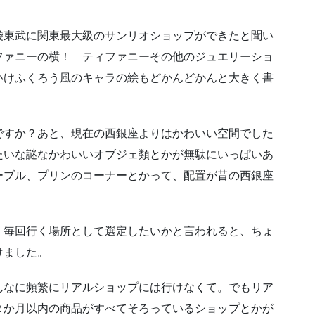
袋東武に関東最大級のサンリオショップができたと聞い
ファニーの横！ ティファニーその他のジュエリーショ
いけふくろう風のキャラの絵もどかんどかんと大きく書
ですか？あと、現在の西銀座よりはかわいい空間でした
たいな謎なかわいいオブジェ類とかが無駄にいっぱいあ
ーブル、プリンのコーナーとかって、配置が昔の西銀座
、毎回行く場所として選定したいかと言われると、ちょ
けました。
んなに頻繁にリアルショップには行けなくて。でもリア
２か月以内の商品がすべてそろっているショップとかが