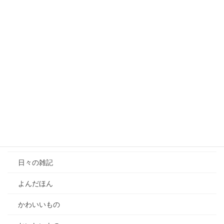
情報保護法解釈
【動画公開】個人情報保護法のオプトアウト制度（本人同意
のない個人データの第三者提供）Part1
【動画公開】オプトアウト規制の個人情報保護法2026年改
正｜提供先確認義務・オプトアウト禁止情報・これまでの規
制の変遷Part2
マイナ保険証だと自己負担額が変わるか
カテゴリー
雑記
日々の雑記
よんだほん
かわいいもの