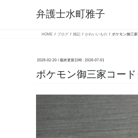
コ
ナ
ン
ビ
弁護士水町雅子
テ
ゲ
ン
ー
ツ
シ
HOME
ブログ
雑記
かわいいもの
ポケモン御三家
へ
ョ
ス
ン
キ
に
2026-02-20
/ 最終更新日時 :
2026-07-01
ッ
移
プ
動
ポケモン御三家コード