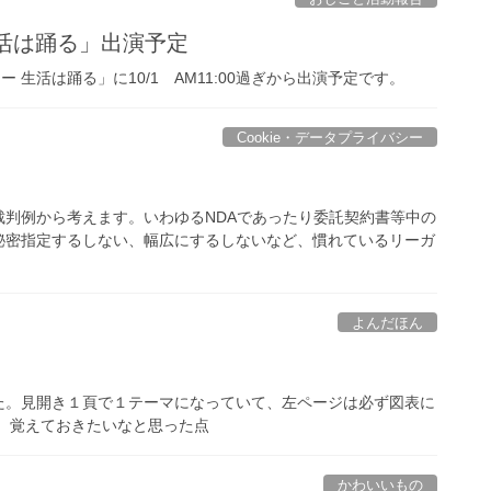
生活は踊る」出演予定
ジェーン・スー 生活は踊る」に10/1 AM11:00過ぎから出演予定です。
Cookie・データプライバシー
判例から考えます。いわゆるNDAであったり委託契約書等中の
秘密指定するしない、幅広にするしないなど、慣れているリーガ
よんだほん
た。見開き１頁で１テーマになっていて、左ページは必ず図表に
 覚えておきたいなと思った点
かわいいもの