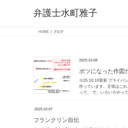
コ
ナ
ン
ビ
弁護士水町雅子
テ
ゲ
ン
ー
ツ
シ
HOME
ブログ
へ
ョ
ス
ン
キ
に
ッ
移
2025-10-08
プ
動
ボツになった作図
※25.10.10更新 プ
作っています。主張はこれ
って。 で、いろいろやって
2025-10-07
フランクリン自伝