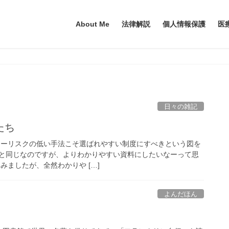
About Me
法律解説
個人情報保護
医
日々の雑記
たち
ライバシーリスクの低い手法こそ選ばれやすい制度にすべきという図を
と同じなのですが、よりわかりやすい資料にしたいなーって思
みましたが、全然わかりや […]
よんだほん