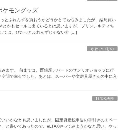
ポケモングッズ
たっとふれんずを買おうかどうかとても悩みましたが、結局買い
Mとかもセールに出ているとは思いますが、プリン、キティち
ては、ぴたっとふれんずじゃない方 […]
かわいいもの
悩みます。 前までは、西銀座デパートのサンリオショップに行
い空間で幸せでした。あとは、スーパーや文房具屋さんの中に入
IT/DX法務
でいいかなとも思いましたが、固定資産税申告の手引きの１ペー
」と書いてあったので、eLTAXやってみようかなと思い、やっ