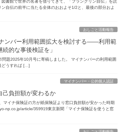
、図書館で世界の名著を借りてきて、「フランクリン自伝」を読
ン自伝の前半に当たる全体のおおよそ1/2と、最後の部分およ
おしごと活動報告
マイナンバー利用範囲拡大を検討する――利用範
継続的な事後検証を」
202510.html 都市問題2025年10月号に寄稿しました。 マイナンバーの利用範囲
うすれば […]
マイナンバー・公的個人認証
自己負担額が変わるか
、マイナ保険証の方が紙保険証より窓口負担額が安かった時期
okyo-np.co.jp/article/359919東京新聞「マイナ保険証を使うと窓
おしごと活動報告