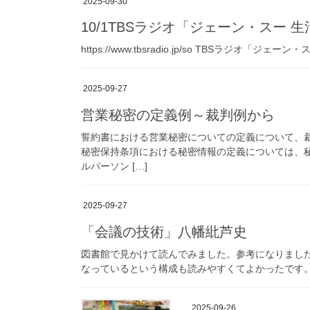
2025-09-30
10/1TBSラジオ「ジェーン・スー 
https://www.tbsradio.jp/so TBSラジオ「
2025-09-27
営業秘密の定義例～裁判例から
誓約書における営業秘密についての定義について、裁
秘密保持条項における秘密情報の定義については、
ルパーソン […]
2025-09-27
「会議の技術」八幡紕芦史
図書館で見かけて読んでみました。参考になりまし
なっているという構成も読みやすくてよかったです。
2025-09-26