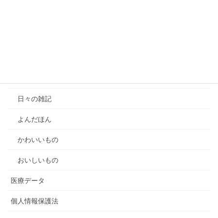
マイナ保険証だと自己負担額が変わるか
【動画公開】個人情報保護法のオプトアウト制度（本人同意
のない個人データの第三者提供）Part1
カテゴリー
雑記
日々の雑記
よんだほん
かわいいもの
おいしいもの
医療データ
個人情報保護法