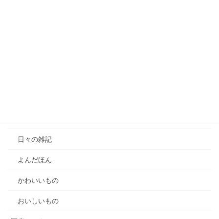
仮装しました
【動画公開】オプトアウト規制の個人情報保護法2026年改
正｜提供先確認義務・オプトアウト禁止情報・これまでの規
制の変遷Part2
【動画公開】個人情報保護法のオプトアウト制度（本人同意
のない個人データの第三者提供）Part1
カテゴリー
雑記
日々の雑記
よんだほん
かわいいもの
おいしいもの