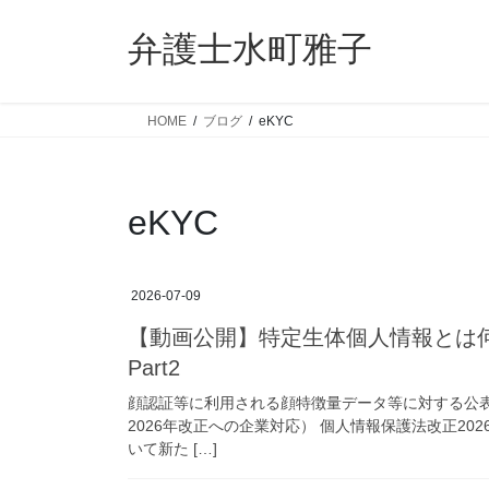
コ
ナ
ン
ビ
弁護士水町雅子
テ
ゲ
ン
ー
ツ
シ
HOME
ブログ
eKYC
へ
ョ
ス
ン
キ
に
eKYC
ッ
移
プ
動
2026-07-09
【動画公開】特定生体個人情報とは
Part2
顔認証等に利用される顔特徴量データ等に対する公
2026年改正への企業対応） 個人情報保護法改正2
いて新た […]