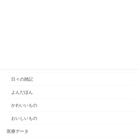
10/1TBSラジオ「ジェーン・スー 生活は踊る」出演予定
【動画公開】個人情報保護法のオプトアウト制度（本人同意
のない個人データの第三者提供）Part1
【動画公開】提供元基準説と個人関連情報規制をめぐる個人
情報保護法解釈
カテゴリー
雑記
日々の雑記
よんだほん
かわいいもの
おいしいもの
医療データ